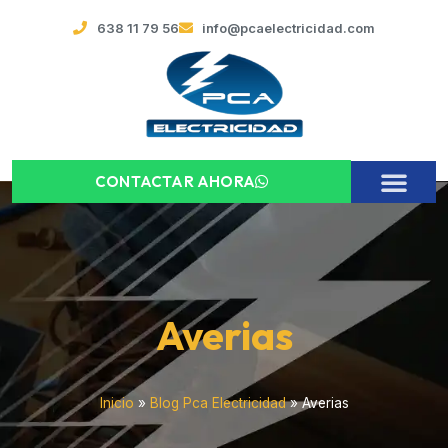
638 11 79 56
info@pcaelectricidad.com
CONTACTAR AHORA
Averias
Inicio
»
Blog Pca Electricidad
»
Averias